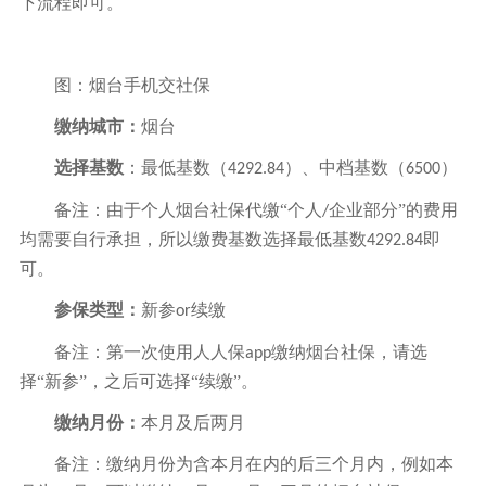
下流程即可。
图：烟台手机交社保
缴纳城市：
烟台
选择基数
：最低基数（
）、中档基数（
）
4292.84
6500
备注：由于个人烟台社保代缴“个人
企业部分”的费用
/
均需要自行承担，所以缴费基数选择最低基数
即
4292.84
可。
参保类型：
新参
续缴
or
备注：第一次使用人人保
缴纳烟台社保，请选
app
择“新参”，之后可选择“续缴”。
缴纳月份：
本月及后两月
备注：缴纳月份为含本月在内的后三个月内，例如本