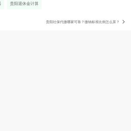
器
贵阳退休金计算
贵阳社保代缴哪家可靠？缴纳标准比例怎么算？