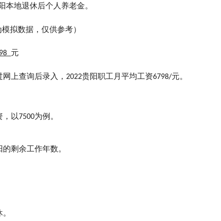
贵阳本地退休后个人养老金。
为模拟数据，仅供参考）
元
798
过网上查询后录入，
贵阳职工月平均工资
元。
2022
6798/
资，以
为例。
7500
阳的剩余工作年数。
休。