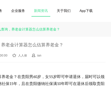
务
企业服务
新闻资讯
关于我们
App下载
么查询，养老金计算器怎么估算养老金？
，养老金计算器怎么估算养老金？
00:00
人人保
ian
算养老金？在贵阳男
岁，女
岁即可申请退休，届时可以领
60
55
纳社保
年，且在贵阳缴纳社保满
年即可在退休后领取贵阳
15
10