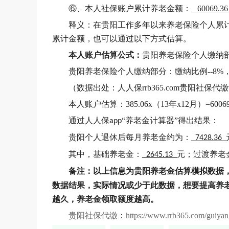
⑥、本人社保账户累计养老金额：
60069.36
释义：在贵阳工作多年以来养老保险个人累
累计金额，也可以通过以下方式估算。
本人账户估算公式：
贵阳养老保险个人缴纳部
贵阳养老保险个人缴纳部分：缴纳比例--8%，4813.
（数据出处：人人保rrb365.com贵阳社保代
本人账户估算：385.06x（13年x12月）=60069
通过人人保
“养老金计算器”得出结果：
app
贵阳个人退休后每月养老金约为：
7428.36
其中，基础养老金：
元；过渡养老
2645.13
备注：以上信息为贵阳养老金估算模拟数据
数据结果，实际情况或少于此数据，想要提高养
越久，养老金领取额度越高。
贵阳社保代缴
：
https://www.rrb365.com/guiya