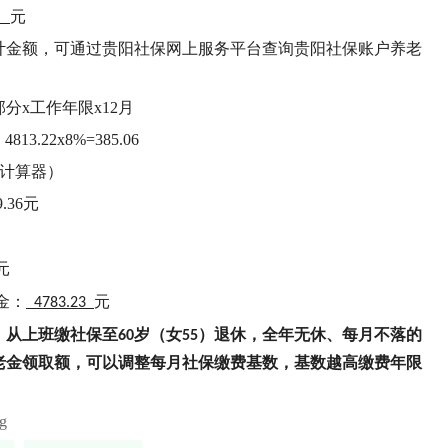
元
计金额，可通过贵阳社保网上服务平台查询贵阳社保账户养老
分x工作年限x12月
22x8%=385.06
缴计算器）
.36元
元
金：
元
4783.23
，从上班缴社保至
岁（女
）退休，全年无休、每月不落的
60
55
老金领取额，可以调整每月社保缴费基数，基数越高缴费年限
ng