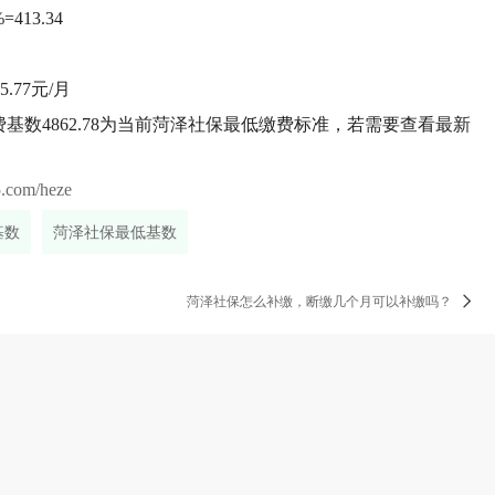
413.34
5.77元/月
费基数4862.78为当前菏泽社保最低缴费标准，若需要查看最新
5.com/heze
基数
菏泽社保最低基数
菏泽社保怎么补缴，断缴几个月可以补缴吗？